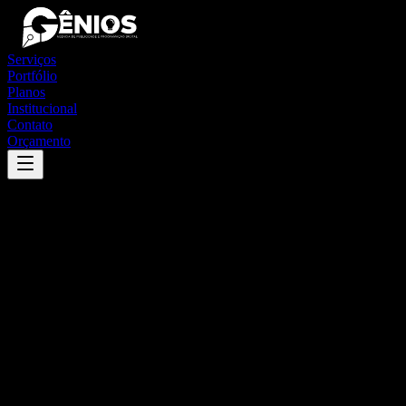
Serviços
Portfólio
Planos
Institucional
Contato
Orçamento
Success
'
juquitiba
'
App
{100}