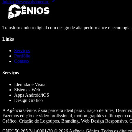
Iniciar Desenvolvimento
Transformando o digital com design de alta performance e tecnologia
Links
Serviços
Portfólio
Contato
Serviços
Identidade Visual
Sistemas Web
Apps Android/iOS
Design Gráfico
A Agência Gênios é sua parceira ideal para Criação de Sites, Desenv
Fazemos edição de vídeo profissional, motion graphics e filmagem co
Gráfico, Criação de Logotipos, Branding, Web Design Responsivo, Cr
CNPJ 50.265.241/0001-30 ©
2026
Agência Gênios. Todos os direitos