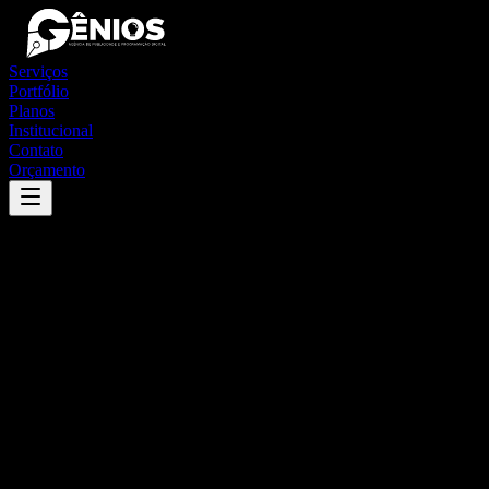
Serviços
Portfólio
Planos
Institucional
Contato
Orçamento
Success
'
lafaiete coutinho
'
App