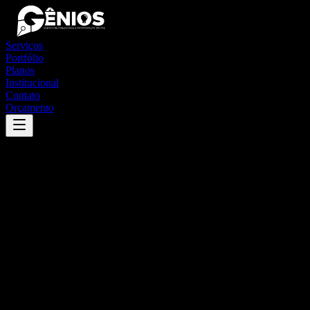
Serviços
Portfólio
Planos
Institucional
Contato
Orçamento
Success
'
lagamar
'
App
{100}