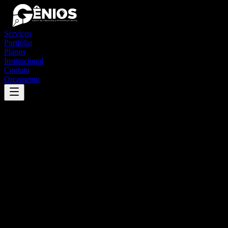
Serviços
Portfólio
Planos
Institucional
Contato
Orçamento
Success
'
lagoa salgada
'
App