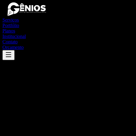
Serviços
Portfólio
Planos
Institucional
Contato
Orçamento
Success
'
lamarão
'
App