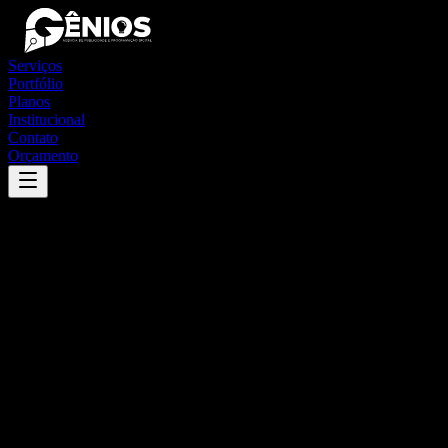
Serviços
Portfólio
Planos
Institucional
Contato
Orçamento
Success
'
lambari
'
App