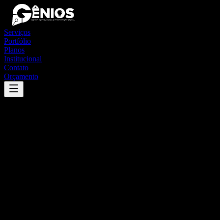
Serviços
Portfólio
Planos
Institucional
Contato
Orçamento
Success
'
laranjeiras do sul
'
App