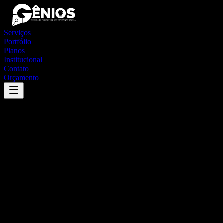
Serviços
Portfólio
Planos
Institucional
Contato
Orçamento
Success
'
lençóis paulista
'
App