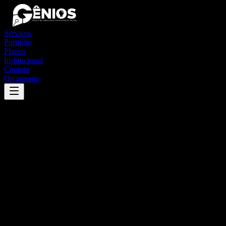
Serviços
Portfólio
Planos
Institucional
Contato
Orçamento
Success
'
limeira do oeste
'
App
{100}