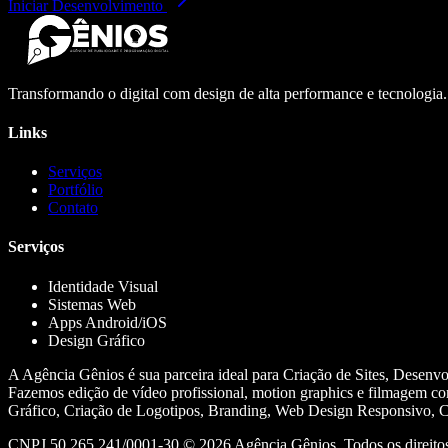
Iniciar Desenvolvimento
Transformando o digital com design de alta performance e tecnologia
Links
Serviços
Portfólio
Contato
Serviços
Identidade Visual
Sistemas Web
Apps Android/iOS
Design Gráfico
A Agência Gênios é sua parceira ideal para Criação de Sites, Desenv
Fazemos edição de vídeo profissional, motion graphics e filmagem co
Gráfico, Criação de Logotipos, Branding, Web Design Responsivo, Cr
CNPJ 50.265.241/0001-30 ©
2026
Agência Gênios. Todos os direitos