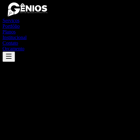
Serviços
Portfólio
Planos
Institucional
Contato
Orçamento
Success
'
limoeiro
'
App