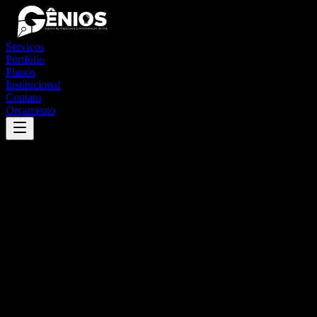
Serviços
Portfólio
Planos
Institucional
Contato
Orçamento
Success
'
lindolfo collor
'
App