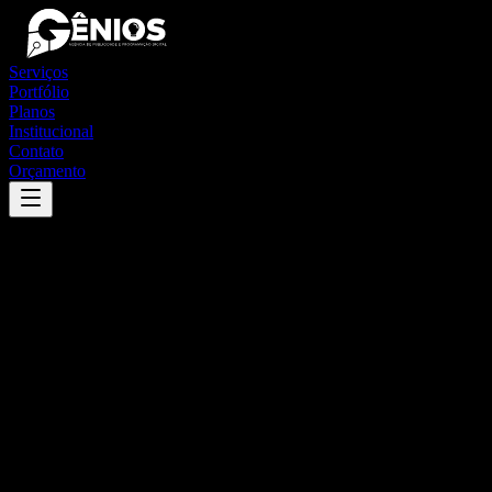
Serviços
Portfólio
Planos
Institucional
Contato
Orçamento
Success
'
lucena
'
App
{100}