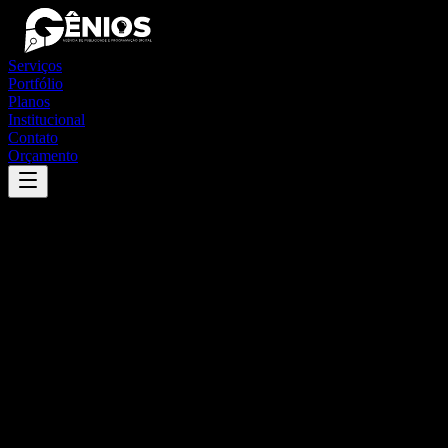
Serviços
Portfólio
Planos
Institucional
Contato
Orçamento
Success
'
luiziana
'
App