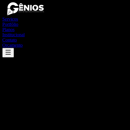
Serviços
Portfólio
Planos
Institucional
Contato
Orçamento
Success
'
luminárias
'
App