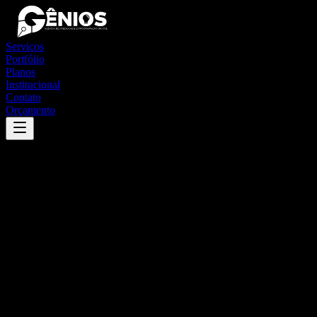
Serviços
Portfólio
Planos
Institucional
Contato
Orçamento
Success
'
madalena
'
App