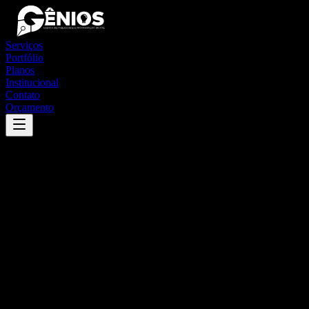
Serviços
Portfólio
Planos
Institucional
Contato
Orçamento
Success
'
manaquiri
'
App