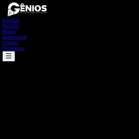
Serviços
Portfólio
Planos
Institucional
Contato
Orçamento
Success
'
maquiné
'
App
{100}