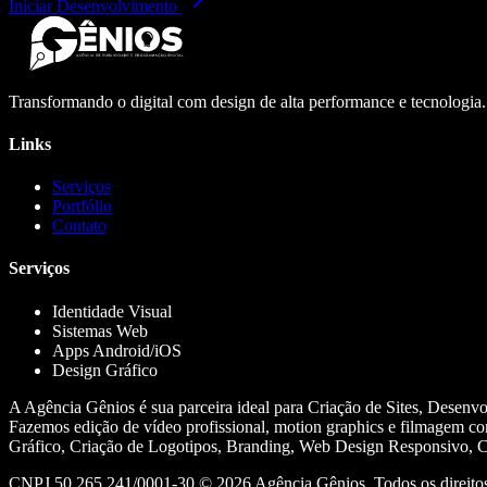
Iniciar Desenvolvimento
Transformando o digital com design de alta performance e tecnologia
Links
Serviços
Portfólio
Contato
Serviços
Identidade Visual
Sistemas Web
Apps Android/iOS
Design Gráfico
A Agência Gênios é sua parceira ideal para Criação de Sites, Desenv
Fazemos edição de vídeo profissional, motion graphics e filmagem co
Gráfico, Criação de Logotipos, Branding, Web Design Responsivo, Cr
CNPJ 50.265.241/0001-30 ©
2026
Agência Gênios. Todos os direitos