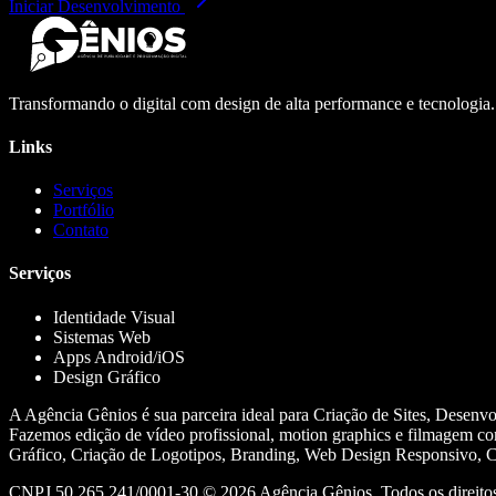
Iniciar Desenvolvimento
Transformando o digital com design de alta performance e tecnologia
Links
Serviços
Portfólio
Contato
Serviços
Identidade Visual
Sistemas Web
Apps Android/iOS
Design Gráfico
A Agência Gênios é sua parceira ideal para Criação de Sites, Desenv
Fazemos edição de vídeo profissional, motion graphics e filmagem co
Gráfico, Criação de Logotipos, Branding, Web Design Responsivo, Cr
CNPJ 50.265.241/0001-30 ©
2026
Agência Gênios. Todos os direitos