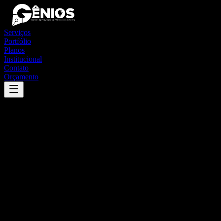
Serviços
Portfólio
Planos
Institucional
Contato
Orçamento
Success
'
maranguape
'
App
{100}