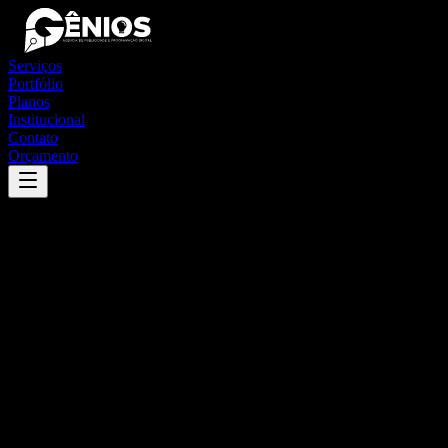
Serviços
Portfólio
Planos
Institucional
Contato
Orçamento
Success
'
maravilhas
'
App