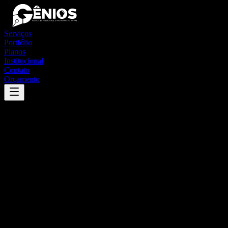
Serviços
Portfólio
Planos
Institucional
Contato
Orçamento
Success
'
marema
'
App