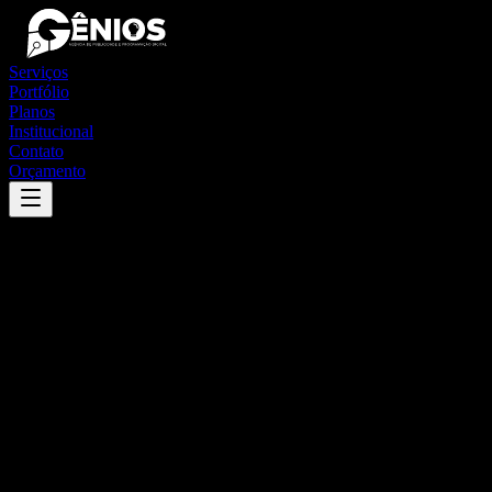
Serviços
Portfólio
Planos
Institucional
Contato
Orçamento
Success
'
mari
'
App
{100}