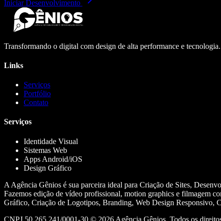
Iniciar Desenvolvimento
Transformando o digital com design de alta performance e tecnologia
Links
Serviços
Portfólio
Contato
Serviços
Identidade Visual
Sistemas Web
Apps Android/iOS
Design Gráfico
A Agência Gênios é sua parceira ideal para Criação de Sites, Desenv
Fazemos edição de vídeo profissional, motion graphics e filmagem co
Gráfico, Criação de Logotipos, Branding, Web Design Responsivo, Cr
CNPJ 50.265.241/0001-30 ©
2026
Agência Gênios. Todos os direitos