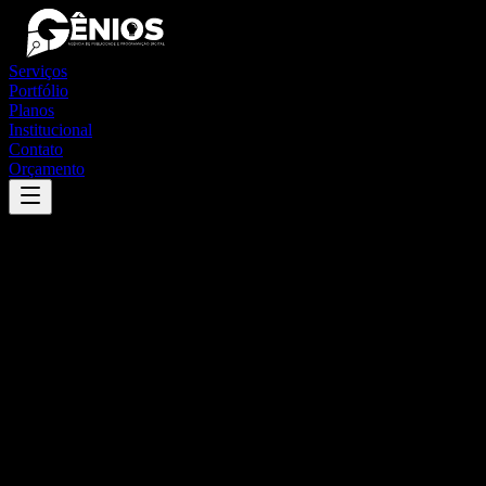
Serviços
Portfólio
Planos
Institucional
Contato
Orçamento
Success
'
maria da fé
'
App