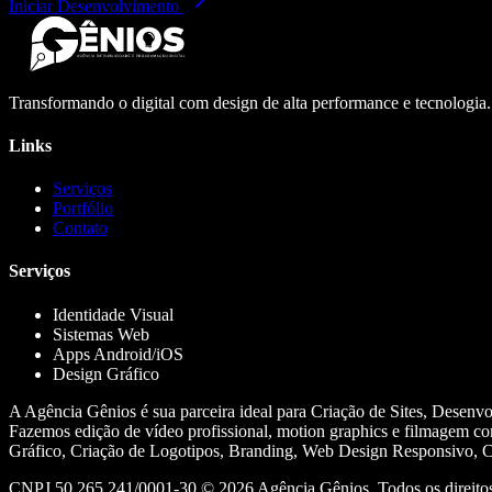
Iniciar Desenvolvimento
Transformando o digital com design de alta performance e tecnologia
Links
Serviços
Portfólio
Contato
Serviços
Identidade Visual
Sistemas Web
Apps Android/iOS
Design Gráfico
A Agência Gênios é sua parceira ideal para Criação de Sites, Desenv
Fazemos edição de vídeo profissional, motion graphics e filmagem co
Gráfico, Criação de Logotipos, Branding, Web Design Responsivo, Cr
CNPJ 50.265.241/0001-30 ©
2026
Agência Gênios. Todos os direitos