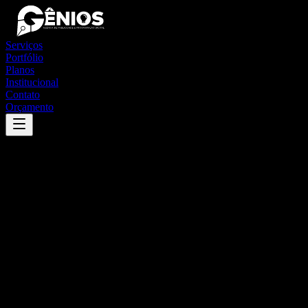
Serviços
Portfólio
Planos
Institucional
Contato
Orçamento
Success
'
maringá
'
App
{100}