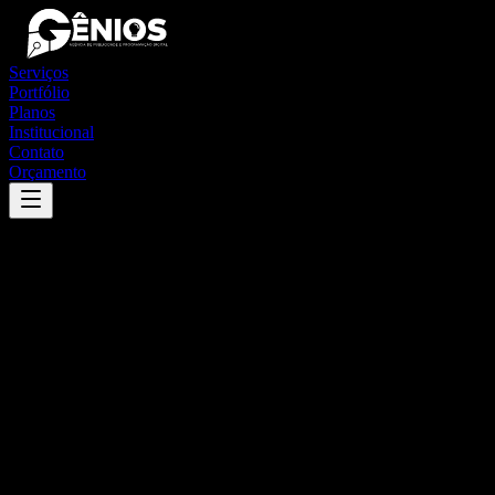
Serviços
Portfólio
Planos
Institucional
Contato
Orçamento
Success
'
mata de são joão
'
App