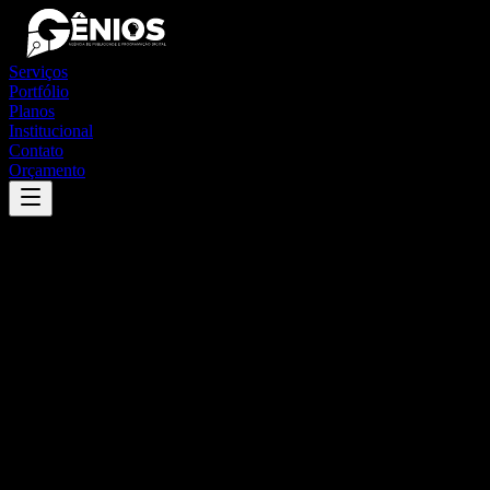
Serviços
Portfólio
Planos
Institucional
Contato
Orçamento
Success
'
matias cardoso
'
App
{100}