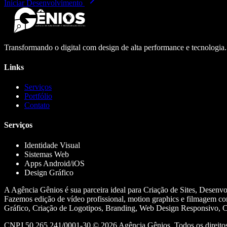
Iniciar Desenvolvimento
Transformando o digital com design de alta performance e tecnologia
Links
Serviços
Portfólio
Contato
Serviços
Identidade Visual
Sistemas Web
Apps Android/iOS
Design Gráfico
A Agência Gênios é sua parceira ideal para Criação de Sites, Desenv
Fazemos edição de vídeo profissional, motion graphics e filmagem co
Gráfico, Criação de Logotipos, Branding, Web Design Responsivo, Cr
CNPJ 50.265.241/0001-30 ©
2026
Agência Gênios. Todos os direitos