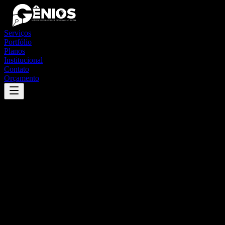
Serviços
Portfólio
Planos
Institucional
Contato
Orçamento
Success
'
matina
'
App