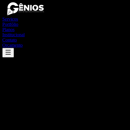
Serviços
Portfólio
Planos
Institucional
Contato
Orçamento
Success
'
mirabela
'
App