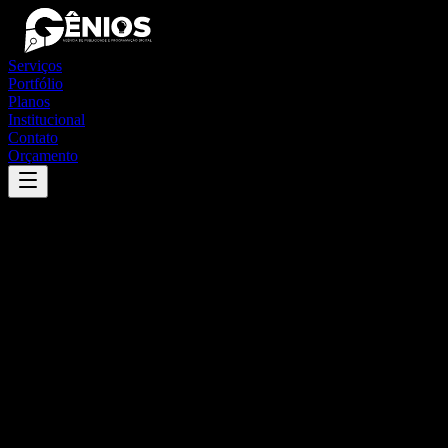
Serviços
Portfólio
Planos
Institucional
Contato
Orçamento
Success
'
miraíma
'
App