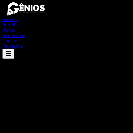
Serviços
Portfólio
Planos
Institucional
Contato
Orçamento
Success
'
mirassol
'
App