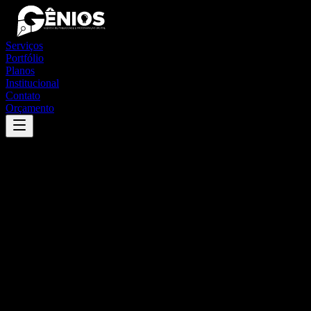
Serviços
Portfólio
Planos
Institucional
Contato
Orçamento
Success
'
mirassolândia
'
App