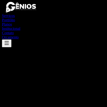
Serviços
Portfólio
Planos
Institucional
Contato
Orçamento
Success
'
mirim doce
'
App