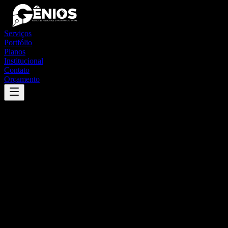
Serviços
Portfólio
Planos
Institucional
Contato
Orçamento
Success
'
moema
'
App