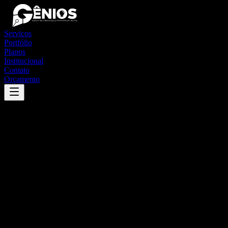
Serviços
Portfólio
Planos
Institucional
Contato
Orçamento
Success
'
monção
'
App