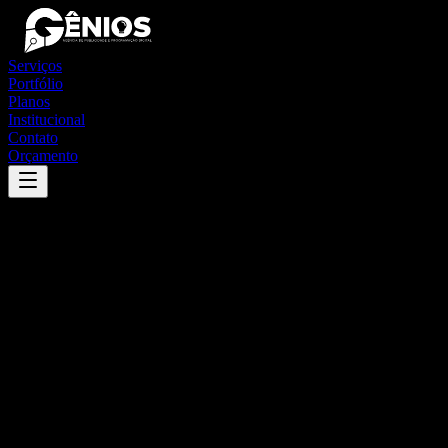
Serviços
Portfólio
Planos
Institucional
Contato
Orçamento
Success
'
monte alegre do piauí
'
App