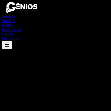
Serviços
Portfólio
Planos
Institucional
Contato
Orçamento
Success
'
monte azul
'
App
{100}