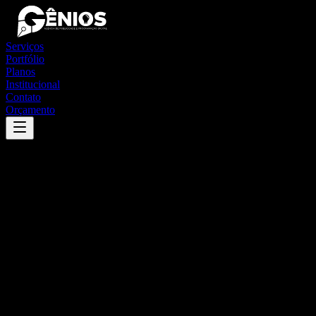
Serviços
Portfólio
Planos
Institucional
Contato
Orçamento
Success
'
monte formoso
'
App