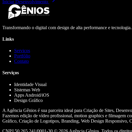
Iniciar Desenvolvimento
Transformando o digital com design de alta performance e tecnologia
Links
Serviços
Portfólio
Contato
Serviços
Identidade Visual
Sistemas Web
Apps Android/iOS
Design Gráfico
A Agência Gênios é sua parceira ideal para Criação de Sites, Desenv
Fazemos edição de vídeo profissional, motion graphics e filmagem co
Gráfico, Criação de Logotipos, Branding, Web Design Responsivo, Cr
CNPJ 50.265.241/0001-30 ©
2026
Agência Gênios. Todos os direitos