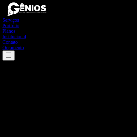
Serviços
Portfólio
Planos
Institucional
Contato
Orçamento
Success
'
mucugê
'
App
{100}