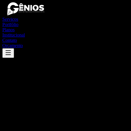
Serviços
Portfólio
Planos
Institucional
Contato
Orçamento
Success
'
munhoz de melo
'
App