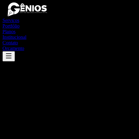
Serviços
Portfólio
Planos
Institucional
Contato
Orçamento
Success
'
neves paulista
'
App