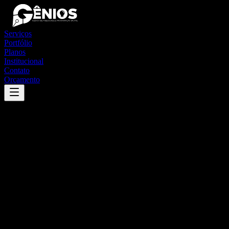
Serviços
Portfólio
Planos
Institucional
Contato
Orçamento
Success
'
nhandeara
'
App