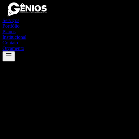
Serviços
Portfólio
Planos
Institucional
Contato
Orçamento
Success
'
nilo peçanha
'
App