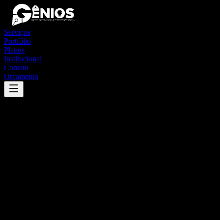
Serviços
Portfólio
Planos
Institucional
Contato
Orçamento
Success
'
nossa senhora de nazaré
'
App