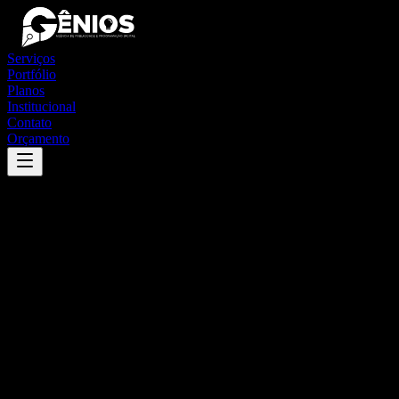
Serviços
Portfólio
Planos
Institucional
Contato
Orçamento
Success
'
nova esperança do piriá
'
App