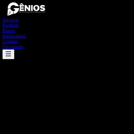
Serviços
Portfólio
Planos
Institucional
Contato
Orçamento
Success
'
nova guataporanga
'
App
{100}