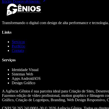
Iniciar Desenvolvimento
Transformando o digital com design de alta performance e tecnologia
Links
Serviços
Portfólio
Contato
Serviços
Identidade Visual
Sistemas Web
Apps Android/iOS
Design Gráfico
A Agência Gênios é sua parceira ideal para Criação de Sites, Desenv
Fazemos edição de vídeo profissional, motion graphics e filmagem co
Gráfico, Criação de Logotipos, Branding, Web Design Responsivo, Cr
CNPJ 50.265.241/0001-30 ©
2026
Agência Gênios. Todos os direitos