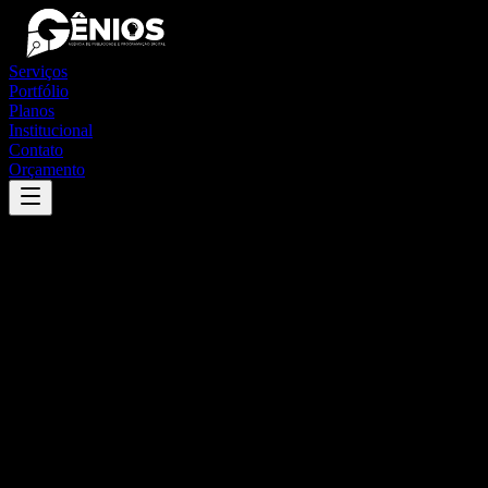
Serviços
Portfólio
Planos
Institucional
Contato
Orçamento
Success
'
nova lima
'
App