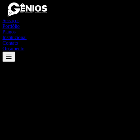
Serviços
Portfólio
Planos
Institucional
Contato
Orçamento
Success
'
nova olímpia
'
App