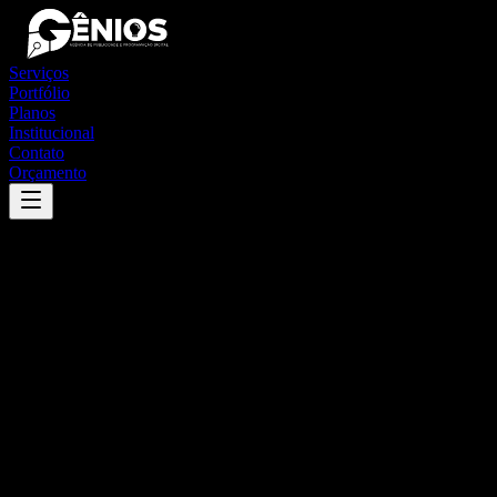
Serviços
Portfólio
Planos
Institucional
Contato
Orçamento
Success
'
novo acordo
'
App