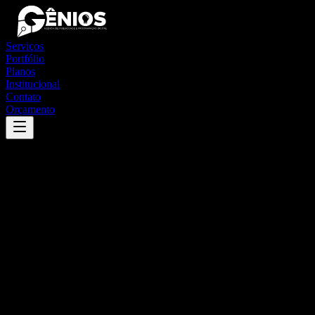
Serviços
Portfólio
Planos
Institucional
Contato
Orçamento
Success
'
novo barreiro
'
App