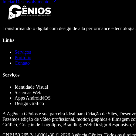
Iniciar Desenvolvimento
Transformando o digital com design de alta performance e tecnologia
Links
Serviços
Portfólio
Contato
Serviços
Identidade Visual
Sistemas Web
Apps Android/iOS
Design Gráfico
A Agência Gênios é sua parceira ideal para Criação de Sites, Desenv
Fazemos edição de vídeo profissional, motion graphics e filmagem co
Gráfico, Criação de Logotipos, Branding, Web Design Responsivo, Cr
CNPJ 50.265.241/0001-30 ©
2026
Agência Gênios. Todos os direitos