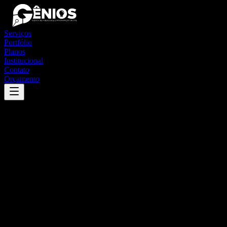
Serviços
Portfólio
Planos
Institucional
Contato
Orçamento
Success
'
nuporanga
'
App
{100}