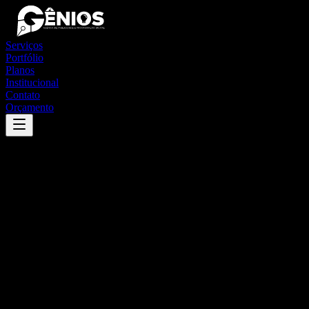
Serviços
Portfólio
Planos
Institucional
Contato
Orçamento
Success
'
oeiras do pará
'
App